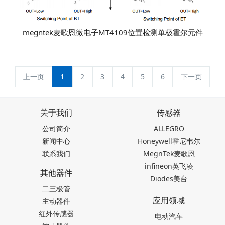
megntek麦歌恩微电子MT4109位置检测单极霍尔元件
上一页
1
2
3
4
5
6
下一页
关于我们
传感器
公司简介
ALLEGRO
新闻中心
Honeywell霍尼韦尔
联系我们
MegnTek麦歌恩
infineon英飞凌
其他器件
Diodes美台
二三极管
TDK东电化
应用领域
主动器件
SEIKO精工
红外传感器
Akm旭化成
电动汽车