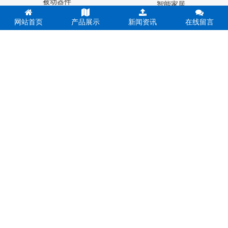
被动器件
Melexis迈来芯
智能家居
电阻器
NICERA尼塞拉
消费电子
网站首页
产品展示
新闻资讯
在线留言
电容器
TI德州仪器
工业控制
台产松术songhall
医疗设备
台湾MST美加
玩具
0755-88377517
ST意法半导体
仪器仪表
罗姆ROHM
能源设施
20年专注电子元件，让您零库存，无风险，高效运营。
muRata村田
其他霍尔元件
联系人：蔡先生 座机：0755-88377517 手机：13724376782 微信
号：YKY16888
深圳地址：深圳市福田区深南中路赛格广场69楼6901-6902、6998
室 备案号：
粤ICP备19054573号
香港地址：香港九龙观塘兴业街20号联合兴业工业大厦11楼B室
友情链接：
精密制造
齿轮加工
PM2.5传感器
集成芯片
电子元
器件