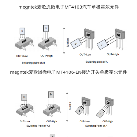
megntek麦歌恩微电子MT4103汽车单极霍尔元件
megntek麦歌恩微电子MT4106-EN接近开关单极霍尔元件