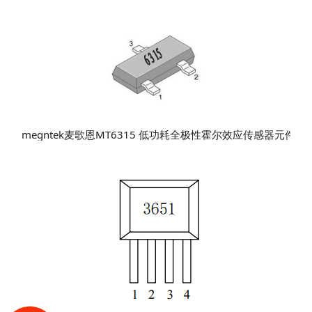
megntek麦歌恩MT6315 低功耗全极性霍尔效应传感器元件IC