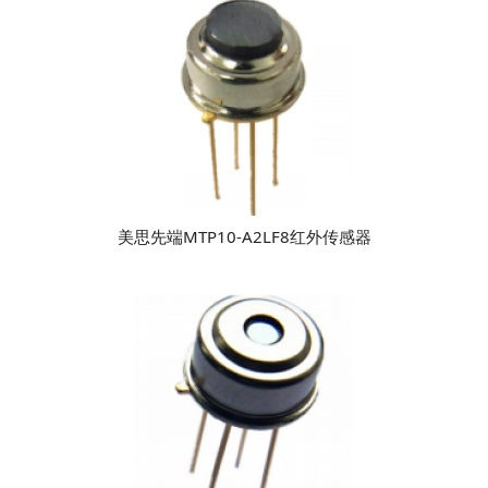
美思先端MTP10-A2LF8红外传感器