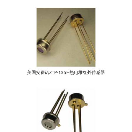
美国安费诺ZTP-135H热电堆红外传感器