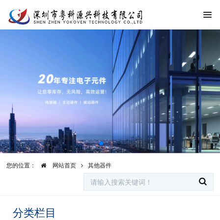
您的位置：
网站首页
其他器件
分类栏目