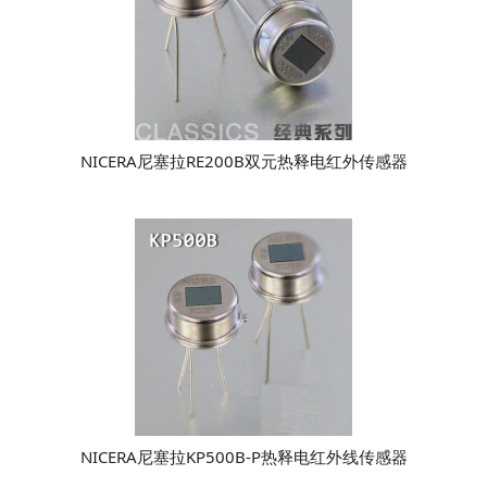
NICERA尼塞拉RE200B双元热释电红外传感器
NICERA尼塞拉KP500B-P热释电红外线传感器