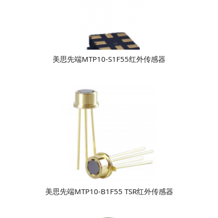
美思先端MTP10-S1F55红外传感器
美思先端MTP10-B1F55 TSR红外传感器