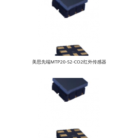
美思先端MTP20-S2-CO2红外传感器