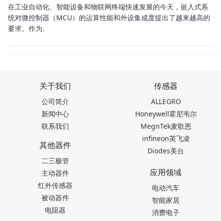
在工业自动化、智能设备和物联网终端快速发展的今天，嵌入式系
统对微控制器（MCU）的运算性能和外设集成度提出了越来越高的
要求。作为.
关于我们
传感器
公司简介
ALLEGRO
新闻中心
Honeywell霍尼韦尔
联系我们
MegnTek麦歌恩
infineon英飞凌
其他器件
Diodes美台
二三极管
TDK东电化
应用领域
主动器件
SEIKO精工
红外传感器
Akm旭化成
电动汽车
被动器件
Melexis迈来芯
智能家居
电阻器
NICERA尼塞拉
消费电子