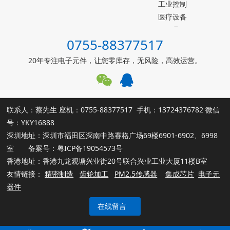
电容器
TI德州仪器
工业控制
台产松术songhall
医疗设备
台湾MST美加
玩具
0755-88377517
ST意法半导体
仪器仪表
罗姆ROHM
能源设施
20年专注电子元件，让您零库存，无风险，高效运营。
muRata村田
其他霍尔元件
联系人：蔡先生 座机：0755-88377517 手机：13724376782 微信
号：YKY16888
深圳地址：深圳市福田区深南中路赛格广场69楼6901-6902、6998
室 备案号：
粤ICP备19054573号
香港地址：香港九龙观塘兴业街20号联合兴业工业大厦11楼B室
友情链接：
精密制造
齿轮加工
PM2.5传感器
集成芯片
电子元
器件
在线留言